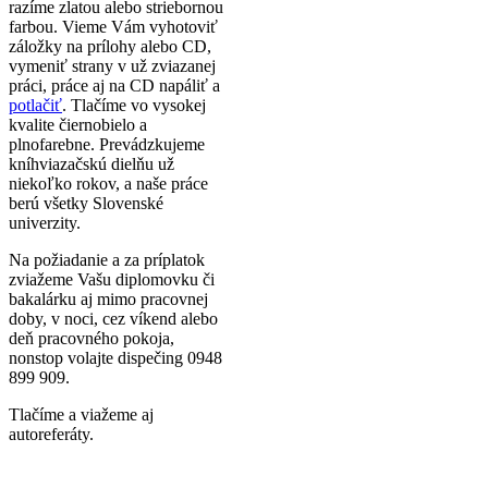
razíme zlatou alebo striebornou
farbou. Vieme Vám vyhotoviť
záložky na prílohy alebo CD,
vymeniť strany v už zviazanej
práci, práce aj na CD napáliť a
potlačiť
. Tlačíme vo vysokej
kvalite čiernobielo a
plnofarebne. Prevádzkujeme
kníhviazačskú dielňu už
niekoľko rokov, a naše práce
berú všetky Slovenské
univerzity.
Na požiadanie a za príplatok
zviažeme Vašu diplomovku či
bakalárku aj mimo pracovnej
doby, v noci, cez víkend alebo
deň pracovného pokoja,
nonstop volajte dispečing 0948
899 909.
Tlačíme a viažeme aj
autoreferáty.