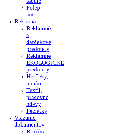
tabule
Polep
áut
Reklama
Reklamné
a
darčekové
predmety
Reklamné
EKOLOGICKÉ
predmety
Hrnčeky,
poháre
Textil,
pracovné
odevy
Pečiatky
Viazanie
dokumentov
Brožúra