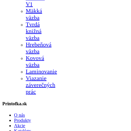
V1
Mäkká
väzba
Tvrdá
knižná
väzba
Hrebeňová
väzba
Kovová
väzba
Laminovanie
Viazanie
záverečných
prác
Printofka.sk
O nás
Produkty
Akcie
Katalógy