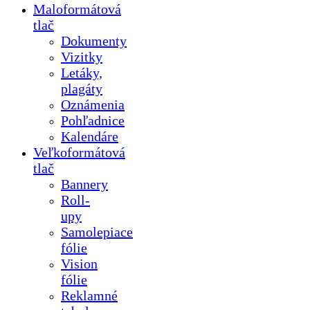
Maloformátová
tlač
Dokumenty
Vizitky
Letáky,
plagáty
Oznámenia
Pohľadnice
Kalendáre
Veľkoformátová
tlač
Bannery
Roll-
upy
Samolepiace
fólie
Vision
fólie
Reklamné