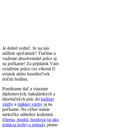
Je dobré vedieť, že na nás
môžete spoľahnúť! Tlačíme a
viažeme absolventské práce aj
na počkanie! Za príplatok Vám
zviažeme prácu cez víkend či
sviatok alebo ktorúkoľvek
nočnú hodinu.
Ponúkame tlač a viazanie
diplomových, bakalárskych a
dizertačných prác do
knižnej
väzby
a
mäkkej väzby
aj na
počkanie. Na výber máme
niekoľko odtieňov koženiek
(
čierna, modrá, bordová (aj ako
imitácia kože) a zelená
), písmo